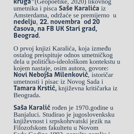
’’(Geopoetike, 2020) likovnog
kruga
umetnika i pisca
iz
Saše Karalića
Amsterdama, održaće se premijerno u
,
nedelju
22. novembra
od 20
časova, na FB UK Stari grad,
.
Beograd
O prvoj knjizi Karalića, koja između
ostalog preispituje odnos umetničkog
dela u političko-ideološkom kontekstu u
kojem nastaje, osim autora, govore:
, istoričar
Novi Nebojša Milenković
umetnosti i pisac iz Novog Sada i
književna kritičarka iz
Tamara Krstić,
Beograda.
rođen je 1970.godine u
Saša Karalić
Banjaluci. Studirao je jugoslovenksku
književnost i srpskohrvatski jezik na
Filozofskom fakultetu u Novom