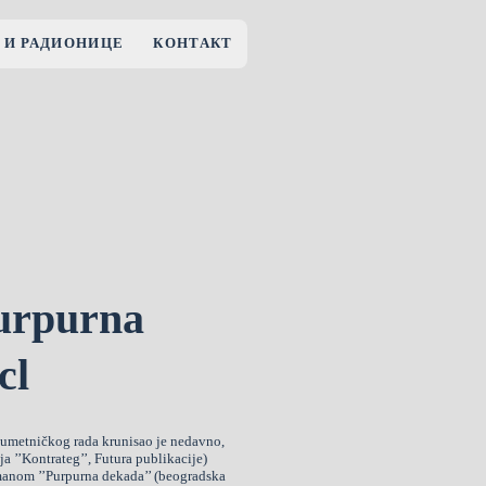
 И РАДИОНИЦЕ
КОНТАКТ
urpurna
cl
g umetničkog rada krunisao je nedavno,
a ’’Kontrateg’’, Futura publikacije)
omanom ’’Purpurna dekada’’ (beogradska