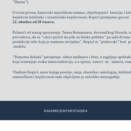
’’Dereta’’)
O svom prvom, žanrovski raznolikom romanu, objedinjujući kreaciju i kri
književne kritičarke i teoretičarke književnosti, Kopicl premijerno govori 
22. oktobra od 20 časova.
Polazeći od starog upozorenja Tarasa Kermaunera, slovenačkog filozofa, isto
prevodioca, da su ’’cinici počeli da pišu za široku publiku’’ pa sada živimo 
produkcije robe koja je namerno trivijalna’’, Kopicl se ’’pinkovski’’ bori 
modelu.
’’Purpurna dekada’’ preispituje odnos muškarca i žene, u zagrljaju spekta
koja zemenjuje svaku transcendenciju, a u njenoj osnovi su: samoća, osama
Vladimir Kopicl, autor knjiga poezije, eseja, zbornika i antologija, dob
umetničkom i književnom radu objavljeno je nekoliko monografija.
НАБАВКЕ
ДОКУМЕНТАЦИЈА