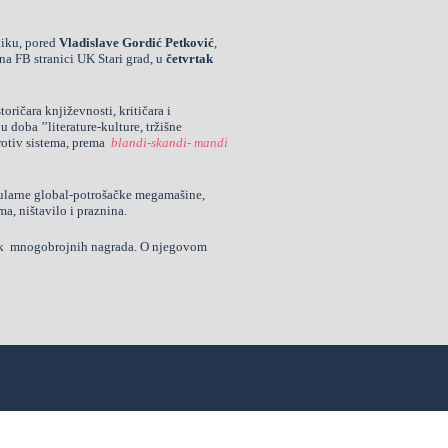
tiku, pored
Vladislave Gordić Petković
,
na FB stranici UK Stari grad, u
četvrtak
ričara književnosti, kritičara i
u doba ’’literature-kulture, tržišne
protiv sistema, prema
blandi-skandi- mandi
kularne global-potrošačke megamašine,
, ništavilo i praznina.
itnik mnogobrojnih nagrada. O njegovom