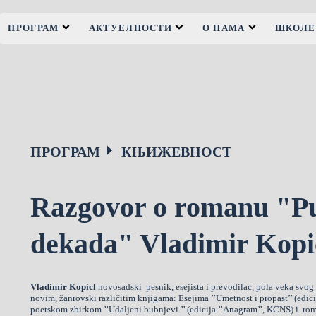
ПРОГРАМ
АКТУЕЛНОСТИ
О НАМА
ШКОЛЕ
ПРОГРАМ
КЊИЖЕВНОСТ
Razgovor o romanu "P
dekada" Vladimir Kopi
Vladimir Kopicl
novosadski pesnik, esejista i prevodilac, pola veka svo
novim, žanrovski različitim knjigama: Esejima ’’Umetnost i propast’’ (edicij
poetskom zbirkom ’’Udaljeni bubnjevi ’’ (edicija ’’Anagram’’, KCNS) i r