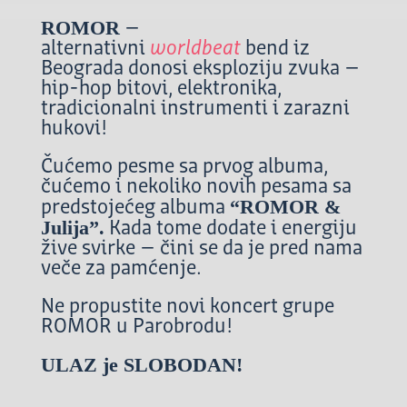
ROMOR
–
alternativni
worldbeat
bend iz
Beograda donosi eksploziju zvuka –
hip-hop bitovi, elektronika,
tradicionalni instrumenti i zarazni
hukovi!
Čućemo pesme sa prvog albuma,
čućemo i nekoliko novih pesama sa
“ROMOR &
predstojećeg albuma
Julija”.
Kada tome dodate i energiju
žive svirke – čini se da je pred nama
veče za pamćenje.
Ne propustite novi koncert grupe
ROMOR u Parobrodu!
ULAZ je SLOBODAN!