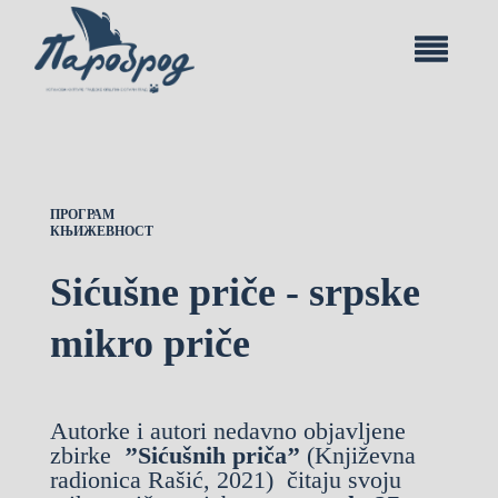
ПРОГРАМ
КЊИЖЕВНОСТ
Sićušne priče - srpske
mikro priče
Autorke i autori nedavno objavljene
zbirke
’’Sićušnih priča’’
(Književna
radionica Rašić, 2021) čitaju svoju