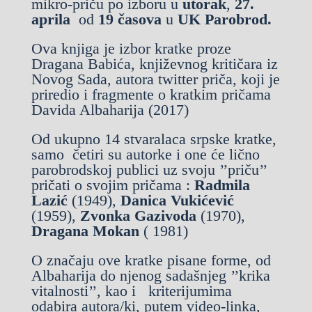
mikro-priču po izboru u
utorak
,
27.
aprila
od
19 časova
u
UK Parobrod.
Ova knjiga je izbor kratke proze
Dragana Babića, književnog kritičara iz
Novog Sada, autora twitter priča, koji je
priredio i fragmente o kratkim pričama
Davida Albaharija (2017)
Od ukupno 14 stvaralaca srpske kratke,
samo četiri su autorke i one će lično
parobrodskoj publici uz svoju ’’priču’’
pričati o svojim pričama :
Radmila
Lazić
(1949),
Danica Vukićević
(1959),
Zvonka Gazivoda
(1970),
Dragana Mokan
( 1981)
O značaju ove kratke pisane forme, od
Albaharija do njenog sadašnjeg ’’krika
vitalnosti’’, kao i kriterijumima
odabira autora/ki, putem video-linka,