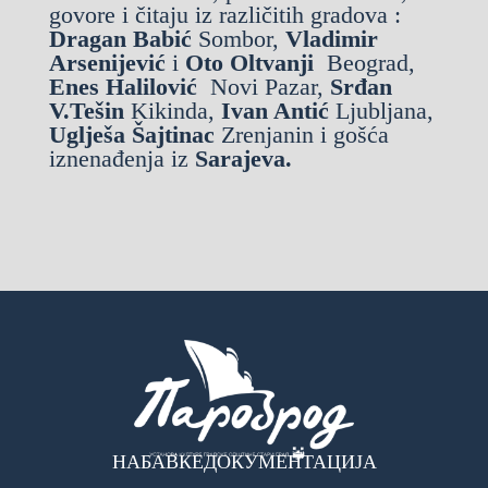
govore i čitaju iz različitih gradova :
Dragan Babić
Sombor,
Vladimir
Arsenijević
i
Oto Oltvanji
Beograd,
Enes Halilović
Novi Pazar,
Srđan
V.Tešin
Kikinda,
Ivan Antić
Ljubljana,
Uglješa Šajtinac
Zrenjanin i gošća
iznenađenja iz
Sarajeva.
НАБАВКЕ
ДОКУМЕНТАЦИЈА