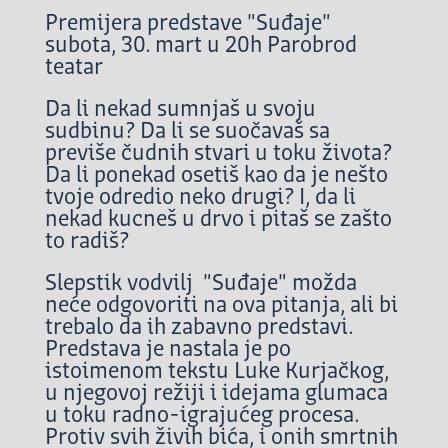
Premijera predstave "Suđaje"
subota, 30. mart u 20h Parobrod
teatar
Da li nekad sumnjaš u svoju
sudbinu? Da li se suočavaš sa
previše čudnih stvari u toku života?
Da li ponekad osetiš kao da je nešto
tvoje odredio neko drugi? I, da li
nekad kucneš u drvo i pitaš se zašto
to radiš?
Slepstik vodvilj "Suđaje" možda
neće odgovoriti na ova pitanja, ali bi
trebalo da ih zabavno predstavi.
Predstava je nastala je po
istoimenom tekstu Luke Kurjačkog,
u njegovoj režiji i idejama glumaca
u toku radno-igrajućeg procesa.
Protiv svih živih bića, i onih smrtnih