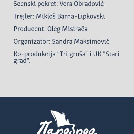
Scenski pokret: Vera Obradović
Trejler: Mikloš Barna-Lipkovski
Producent: Oleg Misirača
Organizator: Sandra Maksimović
Ko-produkcija "Tri groša" i UK "Stari
grad".