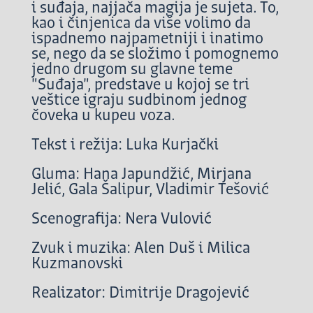
i suđaja, najjača magija je sujeta. To,
kao i činjenica da više volimo da
ispadnemo najpametniji i inatimo
se, nego da se složimo i pomognemo
jedno drugom su glavne teme
"Suđaja", predstave u kojoj se tri
veštice igraju sudbinom jednog
čoveka u kupeu voza.
Tekst i režija: Luka Kurjački
Gluma: Hana Japundžić, Mirjana
Jelić, Gala Šalipur, Vladimir Tešović
Scenografija: Nera Vulović
Zvuk i muzika: Alen Duš i Milica
Kuzmanovski
Realizator: Dimitrije Dragojević