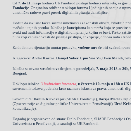
Od
7. do 11. maja
hodnici UK Parobrod postaju hodnici interneta, sa gos
Fondacije
. Originalno održana u sklopu foruma Ujedinjenih nacija o uprav
umetničke radove pravi presek digitalnih pitanja današnjice.
Dođite da iskusite tačke susreta umetnosti i zakonskih okvira, životnih pri
mačaka i tajnih poruka. Izložba je koncipirana kao mreža koja se prostire n
svaki rad nudi informacije o digitalnom pitanju kojim se bavi. Preko zaštit
putu koji će vas dovesti do pitanja pristupa, enkripcije, odnosa roda i teh
Za dodatnu orijentaciju unutar postavke,
vođene ture
će biti svakodnevno
Izlagači/ce:
Andre Kastro,
Danijel Suher,
Ejmi Suo Vu,
Oven Mandi,
Seb
Izložba se otvara
stručnim vođenjem
, u
ponedeljak, 7. maja 2018. u 20h
Beograd
.
U sklopu izložbe
U hodnicima interneta
, u
četvrtak 10. maja u 18h u UK
savremenih tokova podataka kroz razmenu iskustava prava, umetnosti, digit
Govornici/e:
Danilo Krivokapić
(SHARE Fondacija),
Darija Medić
(Diplo
(Opservatorije za digitalne politike Univerziteta u Pensilvaniji),
Uroš Krč
komunikacije).
Događaj je organizovan od strane Diplo Fondacije, SHARE Fondacije i Opse
Univerziteta u Pensilvaniji, u saradnji sa UK Parobrod.