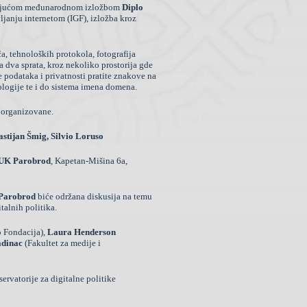
tujućom
međunarodnom izložbom
Diplo
ljanju internetom (IGF), izložba kroz
ča, tehnoloških protokola, fotografija
a dva sprata, kroz nekoliko prostorija gde
e podataka i privatnosti pratite znakove na
nologije te i do sistema imena domena.
 organizovane.
astijan Šmig,
Silvio Loruso
, UK Parobrod
,
Kapetan-Mišina 6a,
 Parobrod
biće održana diskusija na temu
alnih politika.
 Fondacija),
Laura Henderson
adinac
(Fakultet za medije i
rvatorije za digitalne politike