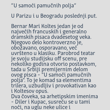
“U samoći pamučnih polja“
U Parizu i u Beogradu poslednji put.
Bernar Mari Koltes jedan je od
najvećih francuskih i generalno
dramskih pisaca dvadesetog veka.
Njegovo delo kontroverzno je,
obožavano, osporavano, već
uvršteno u klasiku. Parobrod teatar
je svoju studijsku off scenu, pre
nekoliko godina otvorio postavkom,
tada u Srbiji premijernim delom
ovog pisca - "U samoći pamučnih
polja". To je komad sa elementima
trilera, uzbudljiv i provokativan kao
i Koltesov opus.
Dva čoveka, sa arhetipskim imenima
- Diler i Kupac, susreću se u tami
noći, na uglu neke ulice i