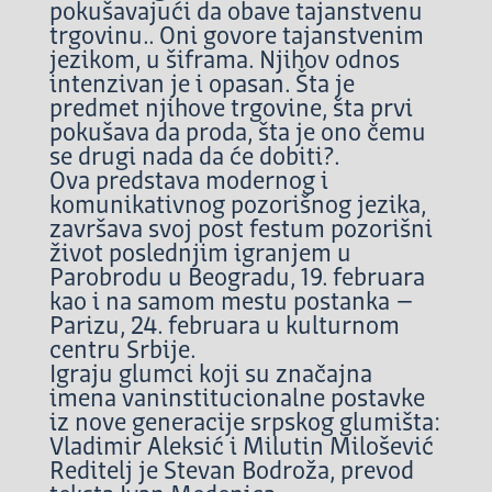
pokušavajući da obave tajanstvenu
trgovinu.. Oni govore tajanstvenim
jezikom, u šiframa. Njihov odnos
intenzivan je i opasan. Šta je
predmet njih
ove trgovine, šta prvi
pokušava da proda, šta je ono čemu
se drugi nada da će dobiti?.
Ova predstava modernog i
komunikativnog pozorišnog jezika,
završava svoj post festum pozorišni
život poslednjim igranjem u
Parobrodu u Beogradu, 19. februara
kao i na samom mestu postanka –
Parizu, 24. februara u kulturnom
centru Srbije.
Igraju glumci koji su značajna
imena vaninstitucionalne postavke
iz nove generacije srpskog glumišta:
Vladimir Aleksić i Milutin Milošević
Reditelj je Stevan Bodroža, prevod