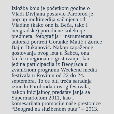
Izložba koju je početkom godine o
Vladi Divljanu postavio Parobrod je
pop up multimedija sačinjena od
Vladine (kako one iz Beča, tako i
beogradske) porodi
čne
kolekcije
predmeta, fotografija i instrumenata,
autorski portreti Goranke Matić i Zorice
Bajin Đukanović. Nakon zapaženog
gostovanja ovog leta u Šabcu, ona
kreće u regionalno gostovanje, kao
jedina participacija iz Beograda u
zvaničnom programu Weekend media
festivala u Rovinju od 22 do 24.
septembra. To će biti treća saradnja
između Parobroda i ovog festivala,
nakon inicijalnog predstavljanja sa
Supermarketom 2011, kao i
komesarijata promocije naše prestonice
“Beograd na službenom putu” – 2013.