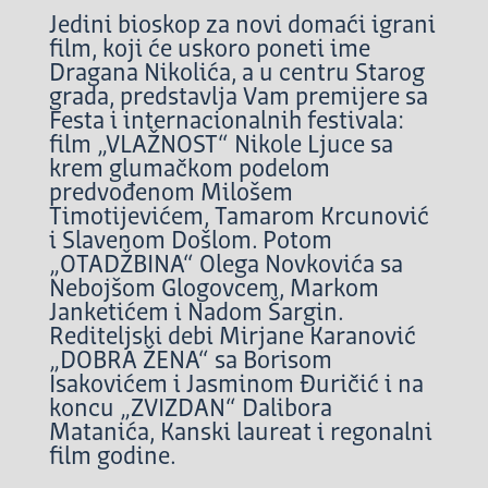
Jedini bioskop za novi domaći igrani
film, koji će uskoro poneti ime
Dragana Nikolića, a u centru Starog
grada, predstavlja Vam premijere sa
Festa i internacionalnih festivala:
film „VLAŽNOST“ Nikole Ljuce sa
krem glumačkom podelom
predvođenom Milošem
Timotijevićem, Tamarom Krcunović
i Slavenom Došlom. Potom
„OTADŽBINA“ Olega Novkovića sa
Nebojšom Glogovcem, Markom
Janketićem i Nadom Šargin.
Rediteljski debi Mirjane Karanović
„DOBRA ŽENA“ sa Borisom
Isakovićem i Jasminom Đuričić i na
koncu „ZVIZDAN“ Dalibora
Matanića, Kanski laureat i regonalni
film godine.