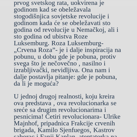
prvog svetskog rata, uokvirena je
godinom kad se obeležavala
stogodišnjica sovjetske revolucije i
godinom kada će se obeležavati sto
godina od revolucije u Nemačkoj, ali i
sto godina od ubistva Roze
Luksemburg. Roza Luksemburg-
„Crvena Roza”- je i dalje inspiracija na
pobunu, u dobu gde je pobuna, protiv
svega što je nečovečno , nasilno i
izrabljivački, nevidljiva. Ona nam i
dalje postavlja pitanje: gde je pobuna,
da li je moguća?
U jednoj drugoj realnosti, koju kreira
ova predstava , ova revolucionarka se
sreće sa drugim revolucionarima i
pesnicima! Četiri revolucionara- Ulrike
Majnhof, pripadnica Frakcije crvenih
brigada, Kamilo Sjenfuegos, Kastrov
saborac i Fanji Kaplan, atentatorka na