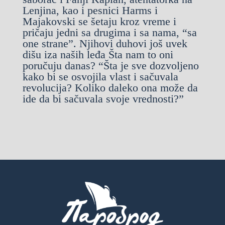
Lenjina, kao i pesnici Harms i
Majakovski se šetaju kroz vreme i
pričaju jedni sa drugima i sa nama, “sa
one strane”. Njihovi duhovi još uvek
dišu iza naših leđa Šta nam to oni
poručuju danas? “Šta je sve dozvoljeno
kako bi se osvojila vlast i sačuvala
revolucija? Koliko daleko ona može da
ide da bi sačuvala svoje vrednosti?”