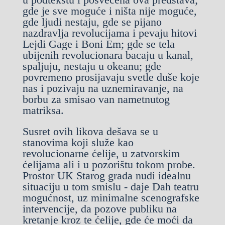
gde je sve moguće i ništa nije moguće,
gde ljudi nestaju, gde se pijano
nazdravlja revolucijama i pevaju hitovi
Lejdi Gage i Boni Em; gde se tela
ubijenih revolucionara bacaju u kanal,
spaljuju, nestaju u okeanu; gde
povremeno prosijavaju svetle duše koje
nas i pozivaju na uznemiravanje, na
borbu za smisao van nametnutog
matriksa.
Susret ovih likova dešava se u
stanovima koji služe kao
revolucionarne ćelije, u zatvorskim
ćelijama ali i u pozorištu tokom probe.
Prostor UK Starog grada nudi idealnu
situaciju u tom smislu - daje Dah teatru
mogućnost, uz minimalne scenografske
intervencije, da pozove publiku na
kretanje kroz te ćelije, gde će moći da