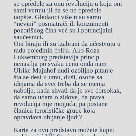
se opredele za onu revoluciju u koju oni
sami veruju ili da se ne opredele
uopšte. Gledaoci više nisu samo
“nevini” posmatrači ili konzumenti
pozorišnog čina već su i potencijalni
saučesnici.
Oni biraju ili su izabrani da učestvuju u
radu pojedinih ćelija. Ako Roza
Luksemburg predstavlja princip
nenasilja po svaku cenu onda nam
Ulrike Majnhof nudi ozbiljno pitanje -
šta se desi u umu, duši, osobe sa
idejama da svet treba da se menja
nabolje, kada shvati da je sve ćorsokak,
da samo udara o zidove, da prava
revolucija nije moguća, pa postane
članica terorističke grupe koja
opravdava ubijanje ljudi?
Karte za ovu predstavu možete kupiti