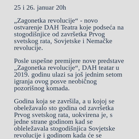
25 i 26. januar 20h
„Zagonetka revolucije“ - novo
ostvarenje DAH Teatra koje podseća na
stogodišnjice od završetka Prvog
svetskog rata, Sovjetske i Nemačke
revolucije.
Posle uspešne premijere nove predstave
„Zagonetka revolucije“, DAH teatar u
2019. godinu ulazi sa još jednim setom
igranja ovog posve neobičnog
pozorišnog komada.
Godina koja se završila, a u kojoj se
obeležavalo sto godina od završetka
Prvog svetskog rata, uokvirena je, s
jedne strane godinom kad se
obleležavala stogodišnjica Sovjetske
revolucije i godinom kada će se