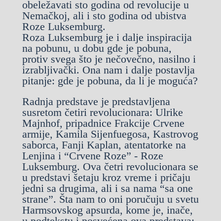
obeležavati sto godina od revolucije u
Nemačkoj, ali i sto godina od ubistva
Roze Luksemburg.
Roza Luksemburg je i dalje inspiracija
na pobunu, u dobu gde je pobuna,
protiv svega što je nečovečno, nasilno i
izrabljivački. Ona nam i dalje postavlja
pitanje: gde je pobuna, da li je moguća?
Radnja predstave je predstavljena
susretom četiri revolucionara: Ulrike
Majnhof, pripadnice Frakcije Crvene
armije, Kamila Sijenfuegosa, Kastrovog
saborca, Fanji Kaplan, atentatorke na
Lenjina i “Crvene Roze” - Roze
Luksemburg. Ova četri revolucionara se
u predstavi šetaju kroz vreme i pričaju
jedni sa drugima, ali i sa nama “sa one
strane”. Šta nam to oni poručuju u svetu
Harmsovskog apsurda, kome je, inače,
u podtekstu i posvećena ova predstava;