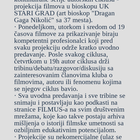
projekcija filmova u bioskopu UK
STARI GRAD (art bioskop "Dragan
Gaga Nikolić" sa 37 mesta).
· Ponedeljkom, utorkom i sredom od 19
časova filmove za prikazivanje biraju
kompetentni profesionalci koji pred
svaku projekciju održe kratko uvodno
predavanje. Posle svakog ciklusa,
četvrtkom u 19h autor ciklusa drži
tribinu/debatu/razgovor/diskusiju sa
zainteresovanim članovima kluba o
filmovima, autoru ili fenomenu kojima
se njegov ciklus bavio.
· Sva uvodna predavanja i sve tribine se
snimaju i postavljaju kao podkasti na
stranice FILMUS-a na svim društvenim
mrežama, koje kao takve postaju arhiva
mišljenja o istoriji filmske umetnosti sa
ozbiljnim edukativnim potencijalom.
· Projekcije su nekomercijalne (ulaz se