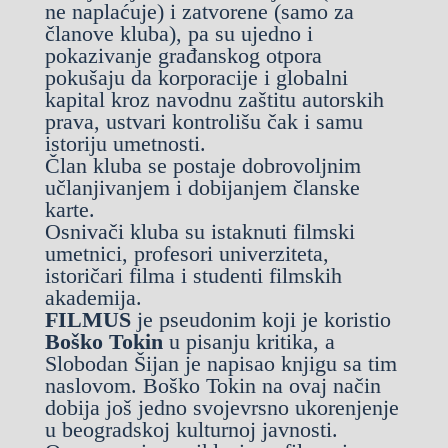
ne naplaćuje) i zatvorene (samo za
članove kluba), pa su ujedno i
pokazivanje građanskog otpora
pokušaju da korporacije i globalni
kapital kroz navodnu zaštitu autorskih
prava, ustvari kontrolišu čak i samu
istoriju umetnosti.
Član kluba se postaje dobrovoljnim
učlanjivanjem i dobijanjem članske
karte.
Osnivači kluba su istaknuti filmski
umetnici, profesori univerziteta,
istoričari filma i studenti filmskih
akademija.
FILMUS
je pseudonim koji je koristio
Boško Tokin
u pisanju kritika, a
Slobodan Šijan je napisao knjigu sa tim
naslovom. Boško Tokin na ovaj način
dobija još jedno svojevrsno ukorenjenje
u beogradskoj kulturnoj javnosti.