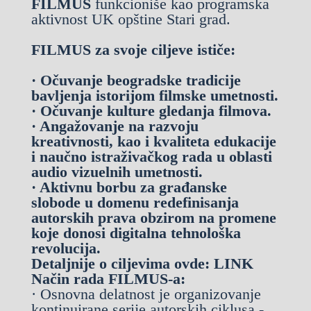
FILMUS
funkcioniše kao programska
aktivnost UK opštine Stari grad.
FILMUS za svoje ciljeve ističe:
·
Očuvanje beogradske tradicije
bavljenja istorijom filmske umetnosti.
·
Očuvanje kulture gledanja filmova.
·
Angažovanje na razvoju
kreativnosti, kao i kvaliteta edukacije
i naučno istraživačkog rada u oblasti
audio vizuelnih umetnosti.
·
Aktivnu borbu za građanske
slobode u domenu redefinisanja
autorskih prava obzirom na promene
koje donosi digitalna tehnološka
revolucija.
Detaljnije o ciljevima ovde:
LINK
Način rada FILMUS-a
:
· Osnovna delatnost je organizovanje
kontinuirane serije autorskih ciklusa -