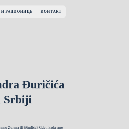
 И РАДИОНИЦЕ
КОНТАКТ
ndra Đuričića
u Srbiji
sećamo Zorana ili Đinđića? Gde i kada smo