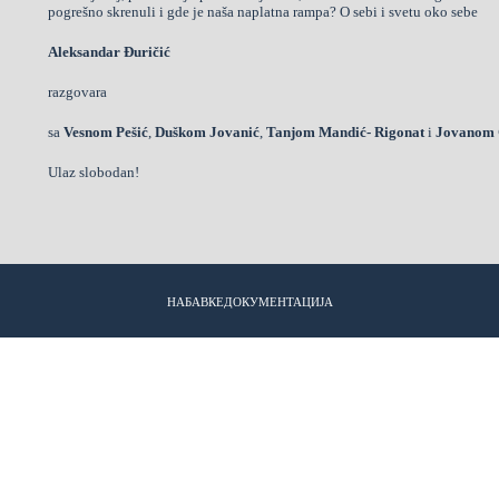
pogrešno skrenuli i gde je naša naplatna rampa? O sebi i svetu oko sebe
Aleksandar Đuričić
razgovara
sa
Vesnom Pešić
,
Duškom Jovanić
,
Tanjom Mandić- Rigonat
i
Jovanom G
Ulaz slobodan!
НАБАВКЕ
ДОКУМЕНТАЦИЈА