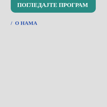
ПОГЛЕДАЈТЕ ПРОГРАМ
/ О НАМА
Капетан Мишина 6а, Београд
Радним данима и суботом од 09-22ч.