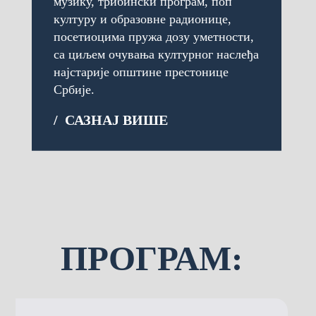
музику, трибински програм, поп
културу и образовне радионице,
посетиоцима пружа дозу уметности,
са циљем очувања културног наслеђа
најстарије општине престонице
Србије.
/ САЗНАЈ ВИШЕ
ПРОГРАМ: