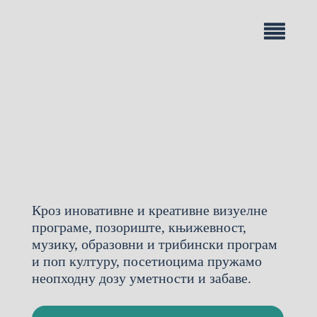
Кроз иновативне и креативне визуелне
програме, позориште, књижевност,
музику, образовни и трибински програм
и поп културу, посетиоцима пружамо
неопходну дозу уметности и забаве.