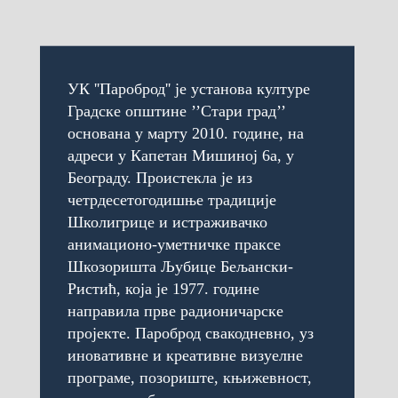
УК ''Пароброд'' је установа културе
Градске општине ’’Стари град’’
основана у марту 2010. године, на
адреси у Капетан Мишиној 6а, у
Београду. Проистекла је из
четрдесетогодишње традиције
Школигрице и истраживачко
анимационо-уметничке праксе
Шкозоришта Љубице Бељански-
Ристић, која је 1977. године
направила прве радионичарске
пројекте. Пароброд свакодневно, уз
иновативне и креативне визуелне
програме, позориште, књижевност,