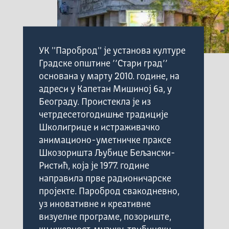
УК ''Пароброд'' је установа културе
Градске општине ’’Стари град’’
основана у марту 2010. године, на
адреси у Капетан Мишиној 6а, у
Београду. Проистекла је из
четрдесетогодишње традиције
Школигрице и истраживачко
анимационо-уметничке праксе
Шкозоришта Љубице Бељански-
Ристић, која је 1977. године
направила прве радионичарске
пројекте. Пароброд свакодневно,
уз иновативне и креативне
визуелне програме, позориште,