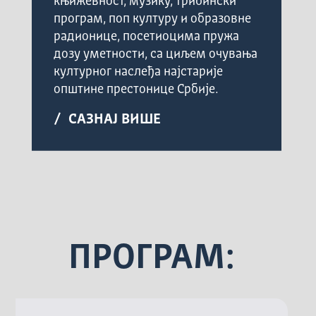
књижевност, музику, трибински
програм, поп културу и образовне
радионице, посетиоцима пружа
дозу уметности, са циљем очувања
културног наслеђа најстарије
општине престонице Србије.
/ САЗНАЈ ВИШЕ
ПРОГРАМ: