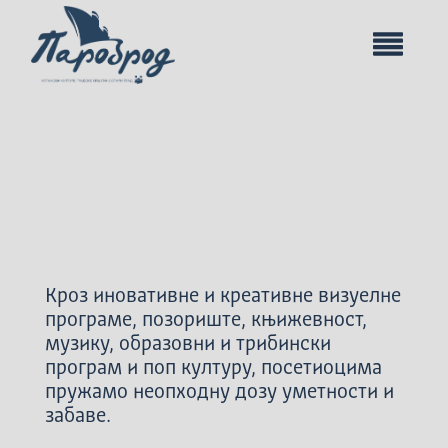
Кроз иновативне и креативне визуелне
програме, позориште, књижевност,
музику, образовни и трибински
програм и поп културу, посетиоцима
пружамо неопходну дозу уметности и
забаве.