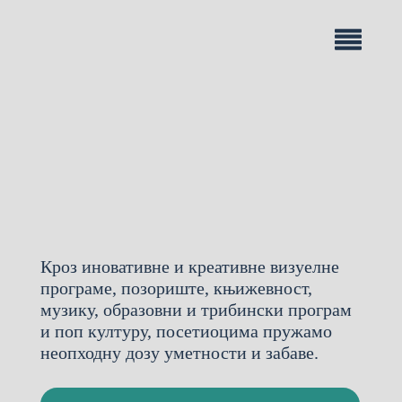
Кроз иновативне и креативне визуелне
програме, позориште, књижевност,
музику, образовни и трибински програм
и поп културу, посетиоцима пружамо
неопходну дозу уметности и забаве.