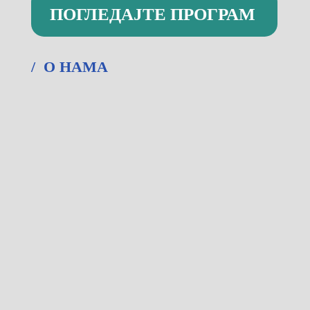
ПОГЛЕДАЈТЕ ПРОГРАМ
/ О НАМА
Капетан Мишина 6а, Београд
Радним данима и суботом од 09-22ч.