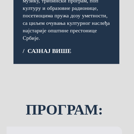
музику, трибински програм, поп
културу и образовне радионице,
посетиоцима пружа дозу уметности,
са циљем очувања културног наслеђа
најстарије општине престонице
Србије.
/ САЗНАЈ ВИШЕ
ПРОГРАМ: