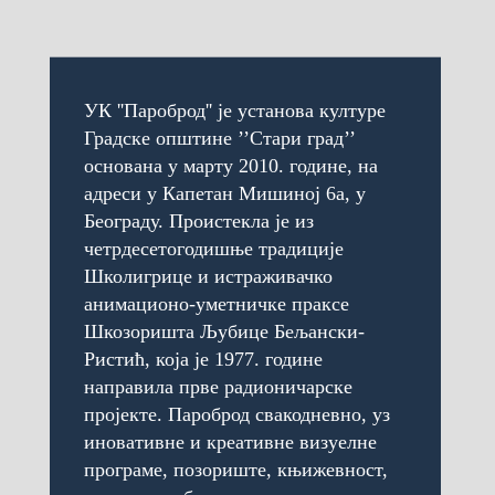
УК ''Пароброд'' је установа културе
Градске општине ’’Стари град’’
основана у марту 2010. године, на
адреси у Капетан Мишиној 6а, у
Београду. Проистекла је из
четрдесетогодишње традиције
Школигрице и истраживачко
анимационо-уметничке праксе
Шкозоришта Љубице Бељански-
Ристић, која је 1977. године
направила прве радионичарске
пројекте. Пароброд свакодневно, уз
иновативне и креативне визуелне
програме, позориште, књижевност,