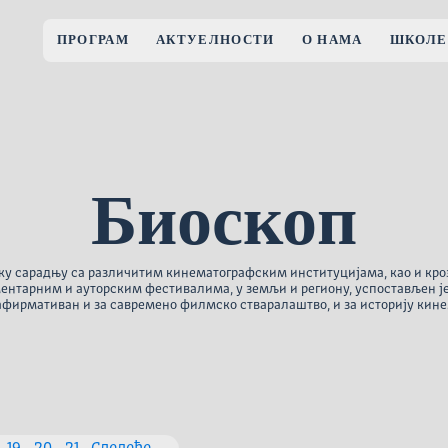
ПРОГРАМ
АКТУЕЛНОСТИ
О НАМА
ШКОЛЕ
Биоскоп
ку сарадњу са различитим кинематографским институцијама, као и кро
ентарним и ауторским фестивалима, у земљи и региону, успостављен ј
афирмативан и за савремено филмско стваралаштво, и за историју кине