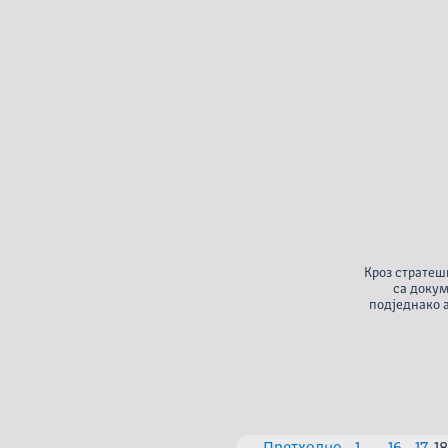
Кроз стратеш
са докум
подједнако 