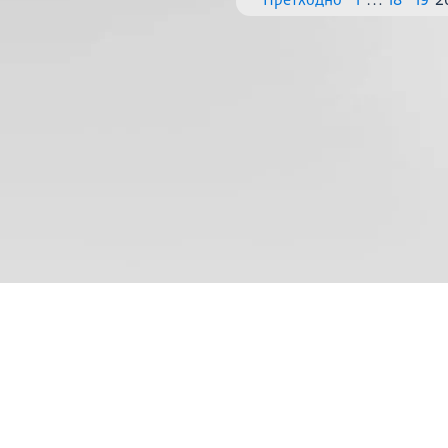
Претходно
1
…
18
19
2