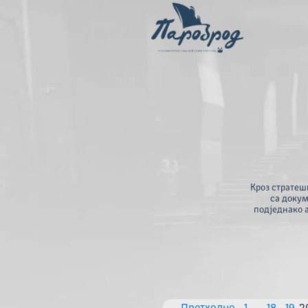
Кроз стратеш
са докум
подједнако 