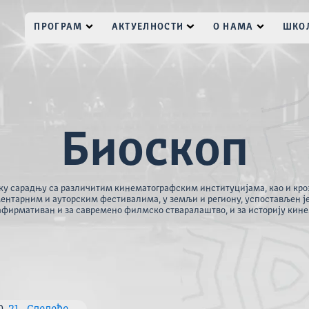
ПРОГРАМ
АКТУЕЛНОСТИ
О НАМА
ШКОЛ
Биоскоп
ку сарадњу са различитим кинематографским институцијама, као и кро
ентарним и ауторским фестивалима, у земљи и региону, успостављен ј
афирмативан и за савремено филмско стваралаштво, и за историју кине