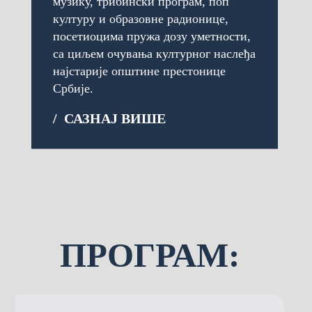
музику, трибински програм, поп
културу и образовне радионице,
посетиоцима пружа дозу уметности,
са циљем очувања културног наслеђа
најстарије општине престонице
Србије.
/ САЗНАЈ ВИШЕ
ПРОГРАМ: