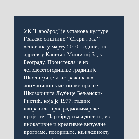
УК ''Пароброд'' је установа културе
Градске општине ’’Стари град’’
основана у марту 2010. године, на
адреси у Капетан Мишиној 6а, у
Београду. Проистекла је из
четрдесетогодишње традиције
Школигрице и истраживачко
анимационо-уметничке праксе
Шкозоришта Љубице Бељански-
Ристић, која је 1977. године
направила прве радионичарске
пројекте. Пароброд свакодневно, уз
иновативне и креативне визуелне
програме, позориште, књижевност,