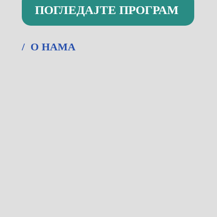
ПОГЛЕДАЈТЕ ПРОГРАМ
/ О НАМА
Капетан Мишина 6а, Београд
Радним данима и суботом од 09-22ч.