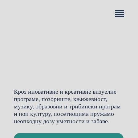
Кроз иновативне и креативне визуелне
програме, позориште, књижевност,
музику, образовни и трибински програм
и поп културу, посетиоцима пружамо
неопходну дозу уметности и забаве.