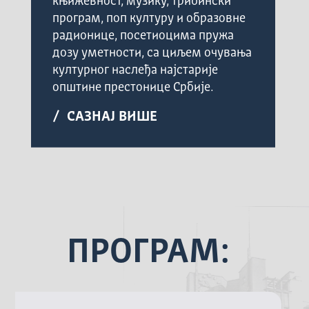
књижевност, музику, трибински
програм, поп културу и образовне
радионице, посетиоцима пружа
дозу уметности, са циљем очувања
културног наслеђа најстарије
општине престонице Србије.
/ САЗНАЈ ВИШЕ
ПРОГРАМ: