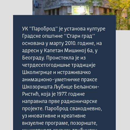
УК ''Пароброд'' је установа културе
Градске општине ’’Стари град’’
основана у марту 2010. године, на
адреси у Капетан Мишиној 6а, у
Београду. Проистекла је из
четрдесетогодишње традиције
Школигрице и истраживачко
анимационо-уметничке праксе
Шкозоришта Љубице Бељански-
Ристић, која је 1977. године
направила прве радионичарске
пројекте. Пароброд свакодневно,
уз иновативне и креативне
визуелне програме, позориште,