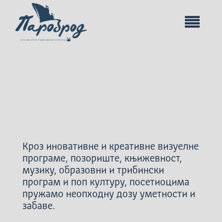
Кроз иновативне и креативне визуелне
програме, позориште, књижевност,
музику, образовни и трибински
програм и поп културу, посетиоцима
пружамо неопходну дозу уметности и
забаве.